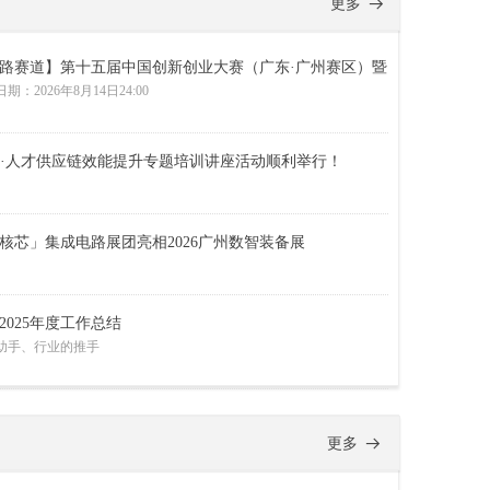
更多
뀠
路赛道】第十五届中国创新创业大赛（广东·广州赛区）暨
技创新创业大赛行业赛报名启动！
2026年8月14日24:00
业·人才供应链效能提升专题培训讲座活动顺利举行！
核芯」集成电路展团亮相2026广州数智装备展
025年度工作总结
助手、行业的推手
体协会2025年度工作总结
更多
뀠