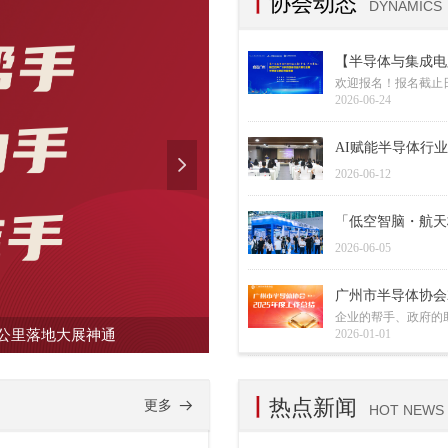
丨
协会动态
DYNAMICS
【半导体与集成电
2026年广州科
欢迎报名！报名截止日期：
2026-06-24
AI赋能半导体行
넲
2026-06-12
「低空智脑・航天
2026-06-05
广州市半导体协会2
企业的帮手、政府的
一公里落地大展神通
2026-01-01
广州市半导
丨
热点新闻
更多
뀠
HOT NEWS