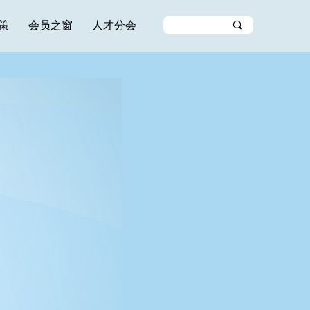
策
会员之窗
人才分会
끠