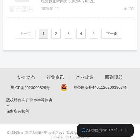
推动集成电路产业高质量发展的若干政策（征求
征集截止时间为：2026年2月12日
意见稿）》 意见的公告
2026-01-12
넶
155
上一页
1
2
3
4
5
下一页
协会动态
行业资讯
产业政策
回到顶部
粤公网安备44011202003907号
粤ICP备2023000829号
版权所有 ©
广州市半导体协
会
保留所有权利
本网站支持
IPv6
本网站由阿里云提供云计算及安全服务
Powered by CloudDream