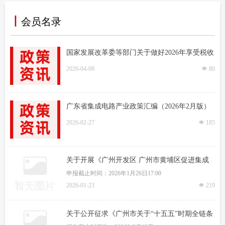
丨
会员名录
国家发展改革委等部门关于做好2026年享受税收
优惠政策的集成电路企业或项目、软件企业清单
2026-04-09
넶
80
制定工作的通知
广东省集成电路产业政策汇编（2026年2月版）
2026-02-27
넶
185
关于开展《广州开发区 广州市黄埔区促进集成
电路产业发展办法》申请流片补贴扶持、芯片架
申报截止时间：2026年1月26日17:00
构、EDA及IP研发补贴扶持政策兑现申报的通知
2026-01-23
넶
219
关于公开征求《广州市关于“十五五”时期全链条